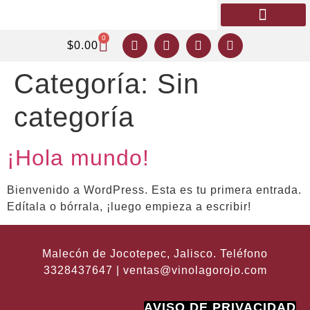
Quiénes Somos
Mi cuenta
0
$
0.00
Categoría:
Sin
categoría
¡Hola mundo!
Bienvenido a WordPress. Esta es tu primera entrada.
Edítala o bórrala, ¡luego empieza a escribir!
Malecón de Jocotepec, Jalisco. Teléfono
3328437647 | ventas@vinolagorojo.com
AVISO DE PRIVACIDAD