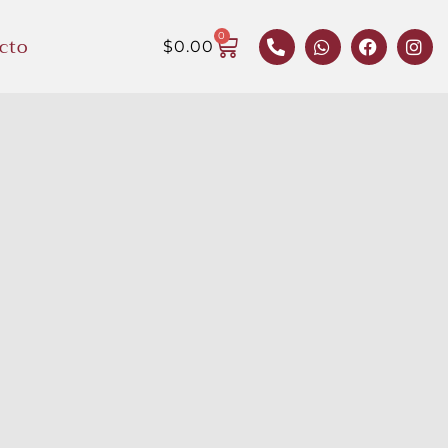
0
cto
$
0.00