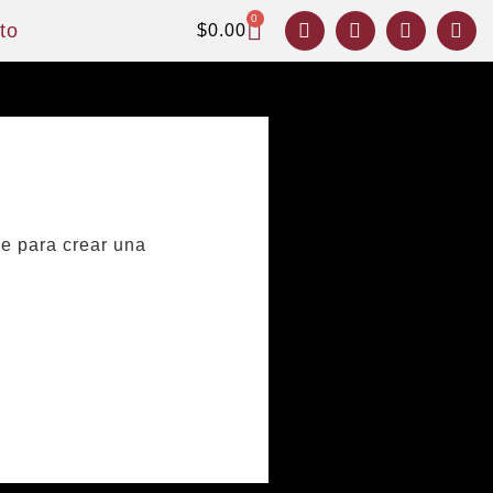
0
to
$
0.00
ce para crear una